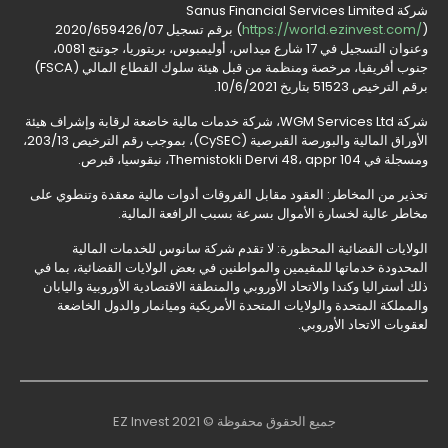
شركة Sanus Financial Services Limited
https://world.ezinvest.com/
(
) برقم تسجيل 2020/659426/07
وعنوان التسجيل في 17 شارع ميداس، أوليمبوس، بريتوريا، جوتنج 0081،
جنوب أفريقيا، مرخصة ومنظمة من قبل هيئة سلوك القطاع المالي (FSCA)
برقم الترخيص 51523 بتاريخ 10/6/2021.
شركة WGM Services Ltd، شركة خدمات مالية خاضعة لرقابة وإشراف هيئة
الأوراق المالية والبورصة القبرصية (CySEC)، بموجب رقم الترخيص 203/13،
ومسجلة في Themistokli Dervi 48، appr 104، نيقوسيا، قبرص.
تحذير من المخاطر: العقود مقابل الفروقات أدوات مالية معقدة وتنطوي على
مخاطر عالية لخسارة الأموال بسرعة بسبب الرافعة المالية.
الولايات القضائية المحظورة: لا تقدم شركة سانوس للخدمات المالية
المحدودة خدماتها للمقيمين والمواطنين في بعض الولايات القضائية، بما في
ذلك أستراليا وكندا والاتحاد الأوروبي والمنطقة الاقتصادية الأوروبية واليابان
والمملكة المتحدة والولايات المتحدة الأمريكية وميانمار والدول الخاضعة
لعقوبات الاتحاد الأوروبي.
جميع الحقوق محفوظة © EZ Invest 2021