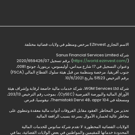
الاسم التجاري EZInvest مرخص ومنظم في ولايات قضائية مختلفة.
شركة Sanus Financial Services Limited
https://world.ezinvest.com/
(
) برقم تسجيل 2020/659426/07
وعنوان التسجيل في 17 شارع ميداس، أوليمبوس، بريتوريا، جوتنج 0081،
جنوب أفريقيا، مرخصة ومنظمة من قبل هيئة سلوك القطاع المالي (FSCA)
برقم الترخيص 51523 بتاريخ 10/6/2021.
شركة WGM Services Ltd، شركة خدمات مالية خاضعة لرقابة وإشراف هيئة
الأوراق المالية والبورصة القبرصية (CySEC)، بموجب رقم الترخيص 203/13،
ومسجلة في Themistokli Dervi 48، appr 104، نيقوسيا، قبرص.
تحذير من المخاطر: العقود مقابل الفروقات أدوات مالية معقدة وتنطوي على
مخاطر عالية لخسارة الأموال بسرعة بسبب الرافعة المالية.
الولايات القضائية المحظورة: لا تقدم شركة سانوس للخدمات المالية
المحدودة خدماتها للمقيمين والمواطنين في بعض الولايات القضائية، بما في